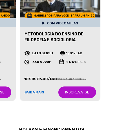
M AMIGO
GANHE 2 POS PARA VOCE +1 PARA UM AMIGO
COM VIDEOAULAS
METODOLOGIA DO ENSINO DE
FILOSOFIA E SOCIOLOGIA
LATO SENSU
100% EAD
360 A 720H
S
2 A 12 MESES
18X R$ 86,00/Mês
s
18X R$ 387,00/Mês
-SE
INSCREVA-SE
SAIBA MAIS
BOLSAS E FINANCIAMENTOS