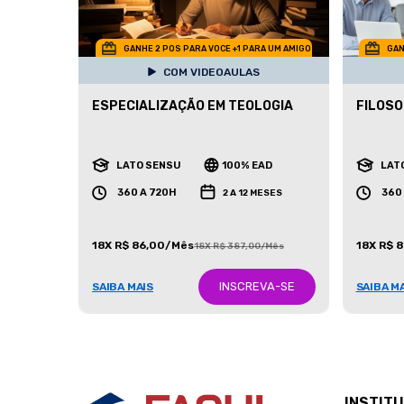
GANHE 2 POS PARA VOCE +1 PARA UM AMIGO
GAN
COM VIDEOAULAS
ESPECIALIZAÇÃO EM TEOLOGIA
FILOSO
LATO SENSU
100% EAD
LAT
360 A 720H
360
2 A 12 MESES
18X R$ 86,00/Mês
18X R$ 
18X R$ 387,00/Mês
INSCREVA-SE
SAIBA MAIS
SAIBA M
INSTIT