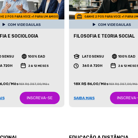
HE 2 POS PARA VOCE +1 PARA UM AMIGO
GANHE 2 POS PARA VOCE +1 PARA U
COM VIDEOAULAS
COM VIDEOAULAS
FIA E SOCIOLOGIA
FILOSOFIA E TEORIA SOCIAL
O SENSU
100% EAD
LATO SENSU
100% EAD
 A 720H
360 A 720H
2 A 12 MESES
2 A 12 MESE
86,00/Mês
18X R$ 86,00/Mês
18X R$ 387,00/Mês
18X R$ 387,00/Mê
INSCREVA-SE
INSCREVA
AIS
SAIBA MAIS
UCIONAL
EDUCAÇÃO A DISTÂNCIA