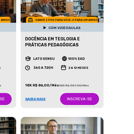
M AMIGO
GANHE 2 POS PARA VOCE +1 PARA UM AMIGO
COM VIDEOAULAS
DOCÊNCIA EM TEOLOGIA E
PRÁTICAS PEDAGÓGICAS
LATO SENSU
100% EAD
360 A 720H
S
2 A 12 MESES
18X R$ 86,00/Mês
s
18X R$ 387,00/Mês
-SE
INSCREVA-SE
SAIBA MAIS