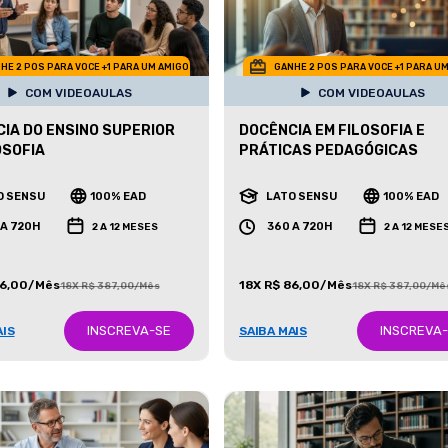
HE 2 POS PARA VOCE +1 PARA UM AMIGO
GANHE 2 POS PARA VOCE +1 PARA U
COM VIDEOAULAS
COM VIDEOAULAS
IA DO ENSINO SUPERIOR
DOCÊNCIA EM FILOSOFIA E
OSOFIA
PRÁTICAS PEDAGÓGICAS
O SENSU
100% EAD
LATO SENSU
100% EAD
 A 720H
360 A 720H
2 A 12 MESES
2 A 12 MESE
86,00/Mês
18X R$ 86,00/Mês
18X R$ 387,00/Mês
18X R$ 387,00/Mê
INSCREVA-SE
INSCREVA
AIS
SAIBA MAIS