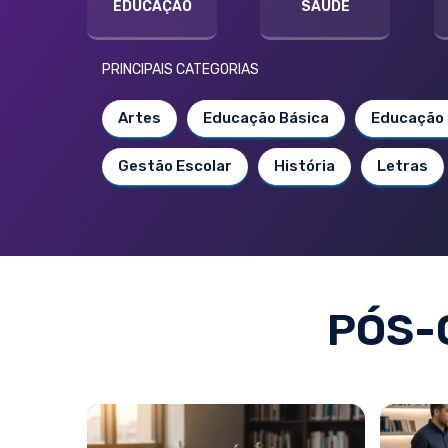
EDUCAÇÃO
SAÚDE
PRINCIPAIS CATEGORIAS
Artes
Educação Básica
Educação 
Gestão Escolar
História
Letras
PÓS-