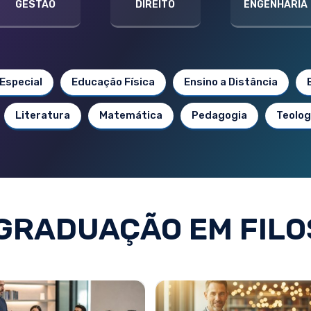
GESTÃO
DIREITO
ENGENHARIA
Especial
Educação Física
Ensino a Distância
Literatura
Matemática
Pedagogia
Teolog
GRADUAÇÃO EM FILO