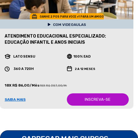
GANHE 2 POS PARA VOCE +1 PARA UM AMIGO
COM VIDEOAULAS
ATENDIMENTO EDUCACIONAL ESPECIALIZADO:
EDUCAÇÃO INFANTIL E ANOS INICIAIS
LATO SENSU
100% EAD
360 A 720H
2 A 12 MESES
18X R$ 86,00/Mês
18X R$ 387,00/Mês
INSCREVA-SE
SAIBA MAIS