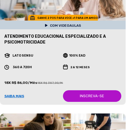
GANHE 2 POS PARA VOCE +1 PARA UM AMIGO
COM VIDEOAULAS
ATENDIMENTO EDUCACIONAL ESPECIALIZADO E A
PSICOMOTRICIDADE
LATO SENSU
100% EAD
360 A 720H
2 A 12 MESES
18X R$ 86,00/Mês
18X R$ 387,00/Mês
INSCREVA-SE
SAIBA MAIS