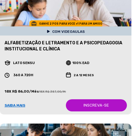
GANHE 2 POS PARA VOCE +1 PARA UM AMIGO
COM VIDEOAULAS
ALFABETIZAÇÃO E LETRAMENTO E A PSICOPEDAGOGIA
INSTITUCIONAL E CLÍNICA
LATO SENSU
100% EAD
360 A 720H
2 A 12 MESES
18X R$ 86,00/Mês
18X R$ 387,00/Mês
INSCREVA-SE
SAIBA MAIS