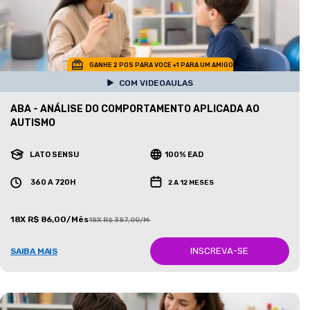
GANHE 2 POS PARA VOCE +1 PARA UM AMIGO
COM VIDEOAULAS
ABA - ANÁLISE DO COMPORTAMENTO APLICADA AO
AUTISMO
LATO SENSU
100% EAD
360 A 720H
2 A 12 MESES
18X R$ 86,00/Mês
18X R$ 387,00/Mês
INSCREVA-SE
SAIBA MAIS