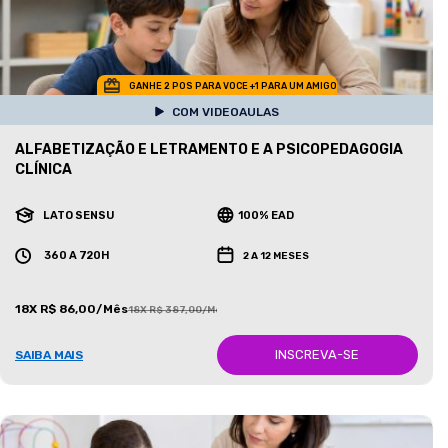
GANHE 2 POS PARA VOCE +1 PARA UM AMIGO
COM VIDEOAULAS
ALFABETIZAÇÃO E LETRAMENTO E A PSICOPEDAGOGIA
CLÍNICA
LATO SENSU
100% EAD
360 A 720H
2 A 12 MESES
18X R$ 86,00/Mês
18X R$ 387,00/Mês
INSCREVA-SE
SAIBA MAIS