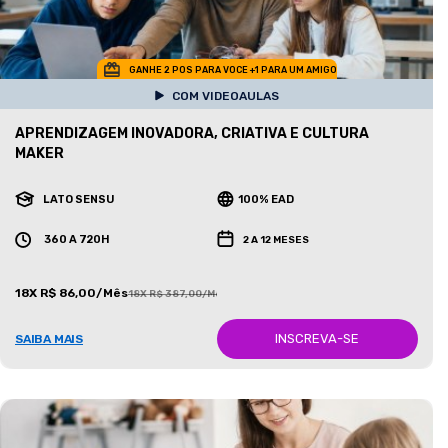
GANHE 2 POS PARA VOCE +1 PARA UM AMIGO
COM VIDEOAULAS
APRENDIZAGEM INOVADORA, CRIATIVA E CULTURA
MAKER
LATO SENSU
100% EAD
360 A 720H
2 A 12 MESES
18X R$ 86,00/Mês
18X R$ 387,00/Mês
INSCREVA-SE
SAIBA MAIS