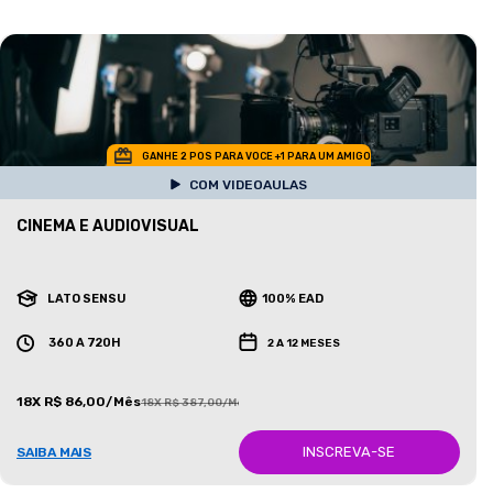
GANHE 2 POS PARA VOCE +1 PARA UM AMIGO
COM VIDEOAULAS
CINEMA E AUDIOVISUAL
LATO SENSU
100% EAD
360 A 720H
2 A 12 MESES
18X R$ 86,00/Mês
18X R$ 387,00/Mês
INSCREVA-SE
SAIBA MAIS