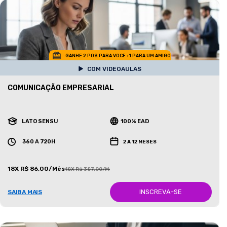
GANHE 2 POS PARA VOCE +1 PARA UM AMIGO
COM VIDEOAULAS
COMUNICAÇÃO EMPRESARIAL
LATO SENSU
100% EAD
360 A 720H
2 A 12 MESES
18X R$ 86,00/Mês
18X R$ 387,00/Mês
INSCREVA-SE
SAIBA MAIS