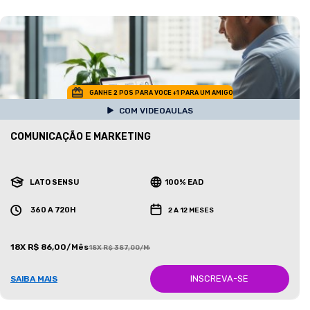
GANHE 2 POS PARA VOCE +1 PARA UM AMIGO
COM VIDEOAULAS
COMUNICAÇÃO E MARKETING
LATO SENSU
100% EAD
360 A 720H
2 A 12 MESES
18X R$ 86,00/Mês
18X R$ 387,00/Mês
INSCREVA-SE
SAIBA MAIS