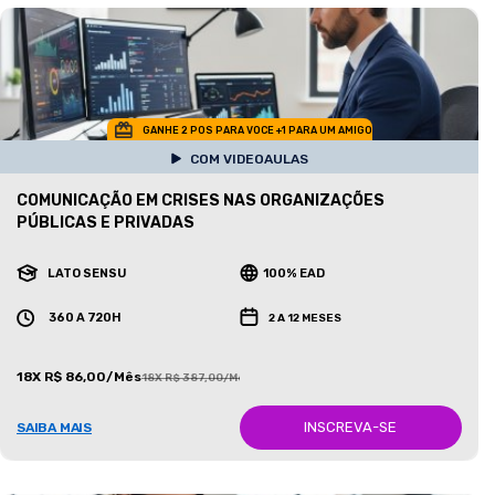
GANHE 2 POS PARA VOCE +1 PARA UM AMIGO
COM VIDEOAULAS
COMUNICAÇÃO EM CRISES NAS ORGANIZAÇÕES
PÚBLICAS E PRIVADAS
LATO SENSU
100% EAD
360 A 720H
2 A 12 MESES
18X R$ 86,00/Mês
18X R$ 387,00/Mês
INSCREVA-SE
SAIBA MAIS