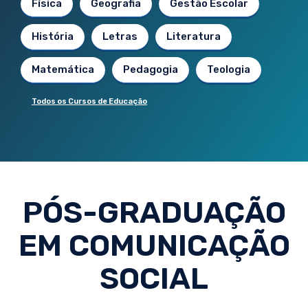
Física
Geografia
Gestão Escolar
História
Letras
Literatura
Matemática
Pedagogia
Teologia
Todos os Cursos de Educação
PÓS-GRADUAÇÃO
EM COMUNICAÇÃO
SOCIAL