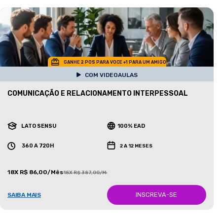
GANHE 2 POS PARA VOCE +1 PARA UM AMIGO
COM VIDEOAULAS
COMUNICAÇÃO E RELACIONAMENTO INTERPESSOAL
LATO SENSU
100% EAD
360 A 720H
2 A 12 MESES
18X R$ 86,00/Mês
18X R$ 387,00/Mês
INSCREVA-SE
SAIBA MAIS