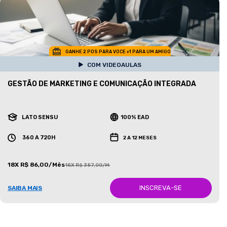
GANHE 2 POS PARA VOCE +1 PARA UM AMIGO
COM VIDEOAULAS
GESTÃO DE MARKETING E COMUNICAÇÃO INTEGRADA
LATO SENSU
100% EAD
360 A 720H
2 A 12 MESES
18X R$ 86,00/Mês
18X R$ 387,00/Mês
INSCREVA-SE
SAIBA MAIS